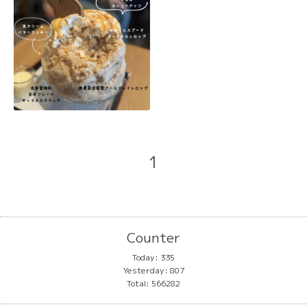
1
Counter
Today:
335
Yesterday:
807
Total:
566282