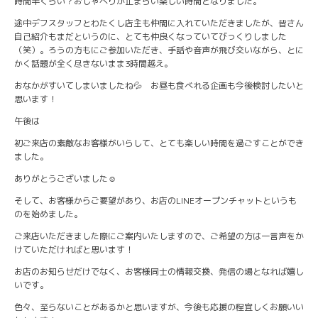
時間半くらい？おしゃべりが止まらい楽しい時間となりました。
途中デフスタッフとわたくし店主も仲間に入れていただきましたが、皆さん
自己紹介もまだというのに、とても仲良くなっていてびっくりしました
（笑）。ろうの方もにご参加いただき、手話や音声が飛び交いながら、とに
かく話題が全く尽きないまま3時間越え。
おなかがすいてしまいましたね💦 お昼も食べれる企画も今後検討したいと
思います！
午後は
初ご来店の素敵なお客様がいらして、とても楽しい時間を過ごすことができ
ました。
ありがとうございました☺
そして、お客様からご要望があり、お店のLINEオープンチャットというも
のを始めました。
ご来店いただきました際にご案内いたしますので、ご希望の方は一言声をか
けていただければと思います！
お店のお知らせだけでなく、お客様同士の情報交換、発信の場となれば嬉し
いです。
色々、至らないことがあるかと思いますが、今後も応援の程宜しくお願いい