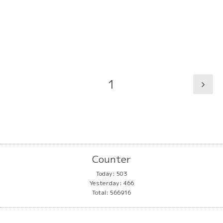
1
Counter
Today:
503
Yesterday:
466
Total:
566916