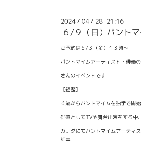
2024
04
28 21:16
/
/
６/９（日）パント
ご予約は５/３（金）１３時〜
パントマイムアーティスト・俳優のS
さんのイベントです
【経歴】
６歳からパントマイムを独学で開始
俳優としてTVや舞台出演をする中
カナダにてパントマイムアーティス
師事