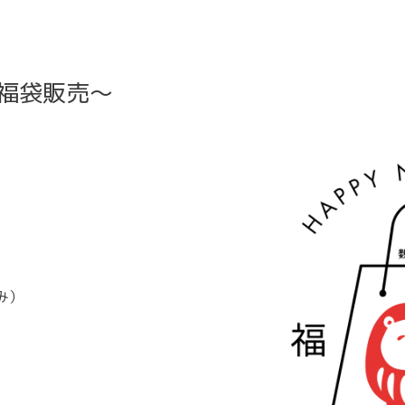
年福袋販売～
み）